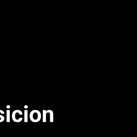
sicion