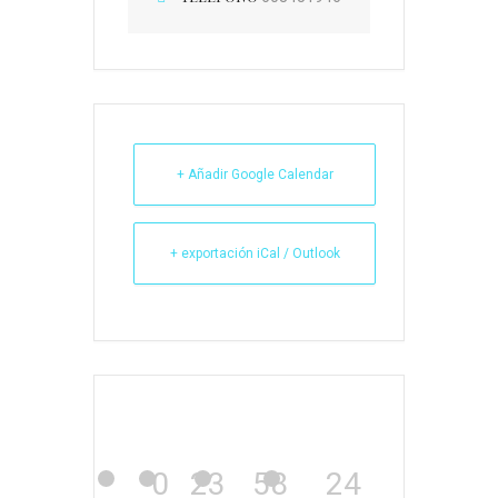
+ Añadir Google Calendar
+ exportación iCal / Outlook
0
23
58
24